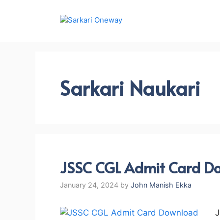
Skip
to
content
Sarkari Naukari
JSSC CGL Admit Card Do
January 24, 2024
by
John Manish Ekka
J