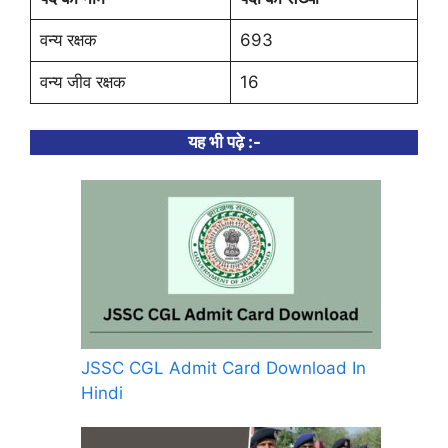
वन्य रक्षक
693
वन्य जीव रक्षक
16
यह भी पढ़े :-
JSSC CGL Admit Card Download In
Hindi