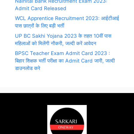
Nainital Bank Recruitment Exam 2023:
Admit Card Released
WCL Apprentice Recruitment 2023: आईटीआई
पास छात्रों के लिए बड़ी भर्ती
UP BC Sakhi Yojana 2023 के तहत 10वीं पास
महिलाओं को मिलेंगी नौकरी, जल्दी करें आवेदन
BPSC Teacher Exam Admit Card 2023 :
बिहार शिक्षक भर्ती परीक्षा का Admit Card जारी, जल्दी
डाउनलोड करे